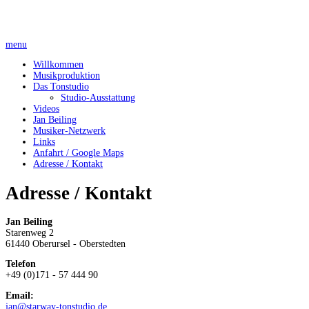
menu
Willkommen
Musikproduktion
Das Tonstudio
Studio-Ausstattung
Videos
Jan Beiling
Musiker-Netzwerk
Links
Anfahrt / Google Maps
Adresse / Kontakt
Adresse / Kontakt
Jan Beiling
Starenweg 2
61440 Oberursel - Oberstedten
Telefon
+49 (0)171 - 57 444 90
Email:
jan@starway-tonstudio.de